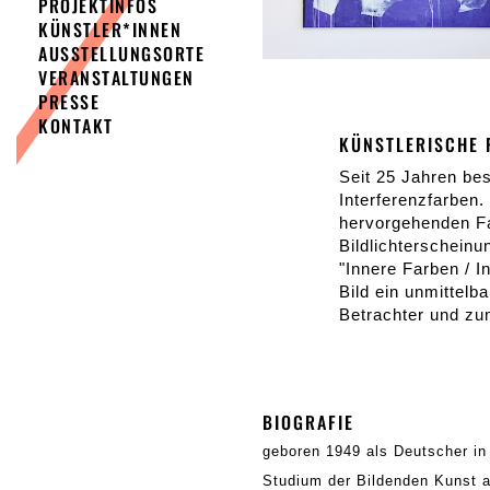
PROJEKTINFOS
KÜNSTLER*INNEN
AUSSTELLUNGSORTE
VERANSTALTUNGEN
PRESSE
KONTAKT
KÜNSTLERISCHE 
Seit 25 Jahren bes
Interferenzfarben.
hervorgehenden Fa
Bildlichterscheinu
"Innere Farben / I
Bild ein unmittelb
Betrachter und zu
BIOGRAFIE
geboren 1949 als Deutscher in
Studium der Bildenden Kunst 