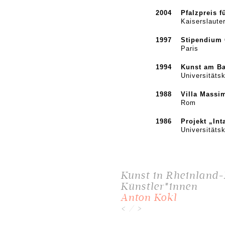
2004
Pfalzpreis f
Kaiserslaute
1997
Stipendium C
Paris
1994
Kunst am Ba
Universitätsk
1988
Villa Massi
Rom
1986
Projekt „Int
Universitäts
Kunst in Rheinland-
Künstler*innen
Anton Kokl
/
<
>