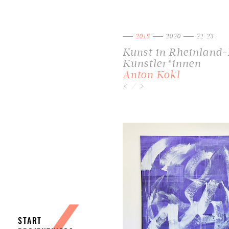
2018
2020
22/23
Kunst in Rheinland-
Künstler*innen
Anton Kokl
/
<
>
START