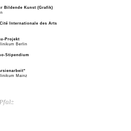
ür Bildende Kunst (Grafik)
rn
ité Internationale des Arts
u-Projekt
linikum Berlin
mo-Stipendium
arsienarbeit“
klinikum Mainz
Pfalz