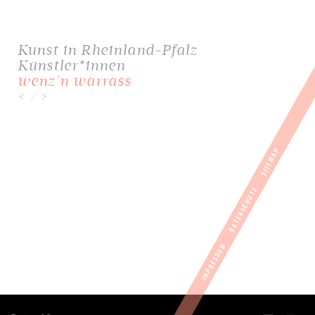
Kunst in Rheinland-Pfalz
Künstler*innen
wenz'n warrass
/
<
>
SITEMAP
DATENSCHUTZ
IMPRESSUM