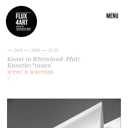
Toggle
navigatio
2018
2020
22/23
Kunst in Rheinland-Pfalz
Künstler*innen
wenz'n warrass
/
<
>