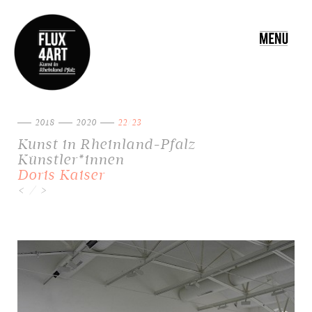
Toggle
navigatio
2018
2020
22/23
Kunst in Rheinland-Pfalz
Künstler*innen
Doris Kaiser
/
<
>